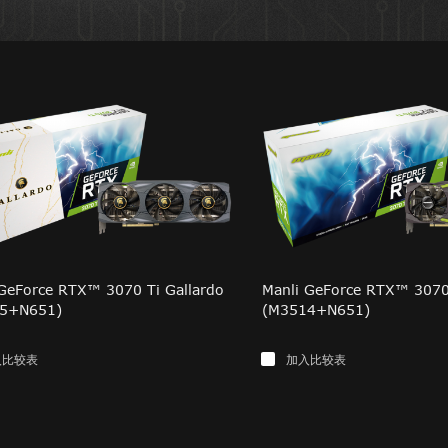
 GeForce RTX™ 3070 Ti Gallardo
Manli GeForce RTX™ 3070
5+N651)
(M3514+N651)
入比较表
加入比较表