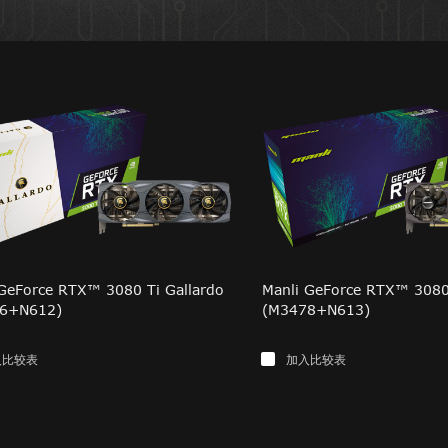
 GeForce RTX™ 3080 Ti Gallardo
Manli GeForce RTX™ 3080
6+N612)
(M3478+N613)
入比较表
加入比较表