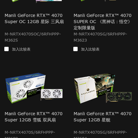
Manli GeForce RTX™ 4070
Manli GeForce RTX™ 4070
Super OC 12GB 星际 三风扇
SUPER OC 《黑神话：悟空》
定制限量版
M-NRTX4070SOC/6RFHPPP-
M-NRTX4070SG/6RFHPPP-
M3625
M3623
加入比较表
加入比较表
Manli GeForce RTX™ 4070
Manli GeForce RTX™ 4070
Super 12GB 雪狐 双风扇
Super 12GB 星舰
M-NRTX4070S/6RFHPPP-
M-NRTX4070SG/6RFHPPP-