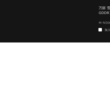
万丽 雪狐
GDDR
M-N50
加
产品中心
新闻资讯
NVIDIA系列显卡
公司新闻
行业新闻