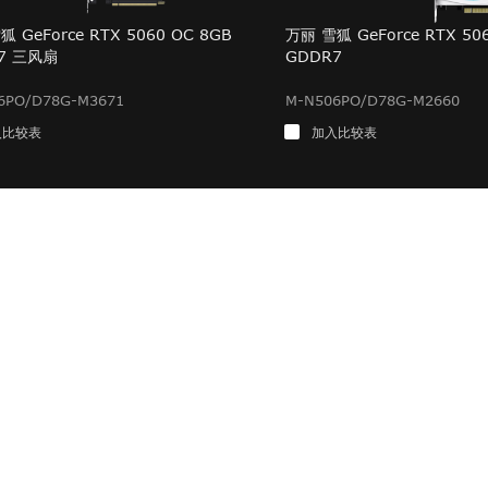
 GeForce RTX 5060 OC 8GB
万丽 雪狐 GeForce RTX 50
7 三风扇
GDDR7
6PO/D78G-M3671
M-N506PO/D78G-M2660
入比较表
加入比较表
技术支持
关
联系我们
公
保修政策
企
下载支持
质