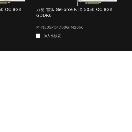
60 OC 8GB
万丽 雪狐 GeForce RTX 5050 OC 8GB
GDDR6
M-N505PO/D68G-M2666
加入比较表
于万利达
司简介
业理念
量理念